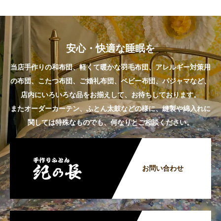
安心・快適な睡眠を
当店手作りの和布団、軽くて暖かな羽毛布団、アレルギー対策用
の布団、こたつ布団、ご婚礼布団、ベビー布団、パジャマなど、
店内にいろいろな品をお揃えして、お待ちしております。
またオーダーカーテン、ふとん太鼓などの様に、縫製や綿入れに
関しては特殊なものでも、何なりとご相談ください。
お問い合わせ