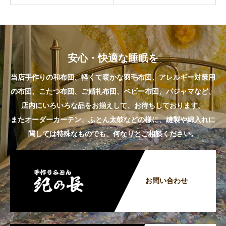
安心・快適な睡眠を
当店手作りの和布団、軽くて暖かな羽毛布団、アレルギー対策用
の布団、こたつ布団、ご婚礼布団、ベビー布団、パジャマなど、
店内にいろいろな品をお揃えして、お待ちしております。
またオーダーカーテン、ふとん太鼓などの様に、縫製や綿入れに
関しては特殊なものでも、何なりとご相談ください。
お問い合わせ