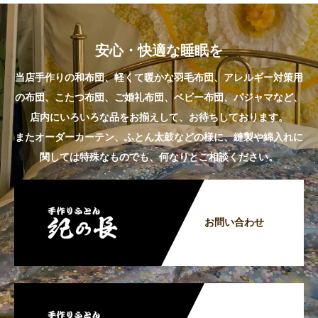
安心・快適な睡眠を
当店手作りの和布団、軽くて暖かな羽毛布団、アレルギー対策用
の布団、こたつ布団、ご婚礼布団、ベビー布団、パジャマなど、
店内にいろいろな品をお揃えして、お待ちしております。
またオーダーカーテン、ふとん太鼓などの様に、縫製や綿入れに
関しては特殊なものでも、何なりとご相談ください。
お問い合わせ