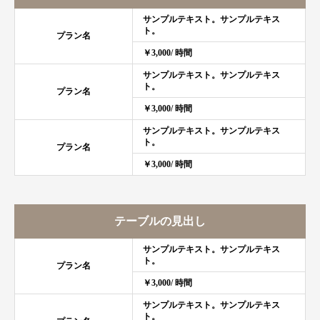
サンプルテキスト。サンプルテキス
ト。
プラン名
￥3,000/ 時間
サンプルテキスト。サンプルテキス
ト。
プラン名
￥3,000/ 時間
サンプルテキスト。サンプルテキス
ト。
プラン名
￥3,000/ 時間
テーブルの見出し
サンプルテキスト。サンプルテキス
ト。
プラン名
￥3,000/ 時間
サンプルテキスト。サンプルテキス
ト。