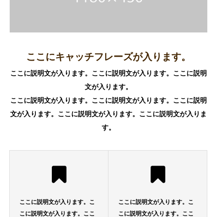
ここにキャッチフレーズが入ります。
ここに説明文が入ります。ここに説明文が入ります。ここに説明
文が入ります。
ここに説明文が入ります。ここに説明文が入ります。ここに説明
文が入ります。ここに説明文が入ります。ここに説明文が入りま
す。
ここに説明文が入ります。こ
ここに説明文が入ります。こ
こに説明文が入ります。ここ
こに説明文が入ります。ここ