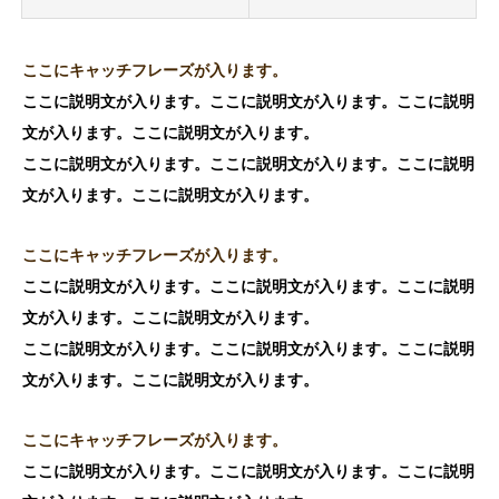
ここにキャッチフレーズが入ります。
ここに説明文が入ります。ここに説明文が入ります。ここに説明
文が入ります。ここに説明文が入ります。
ここに説明文が入ります。ここに説明文が入ります。ここに説明
文が入ります。ここに説明文が入ります。
ここにキャッチフレーズが入ります。
ここに説明文が入ります。ここに説明文が入ります。ここに説明
文が入ります。ここに説明文が入ります。
ここに説明文が入ります。ここに説明文が入ります。ここに説明
文が入ります。ここに説明文が入ります。
ここにキャッチフレーズが入ります。
ここに説明文が入ります。ここに説明文が入ります。ここに説明