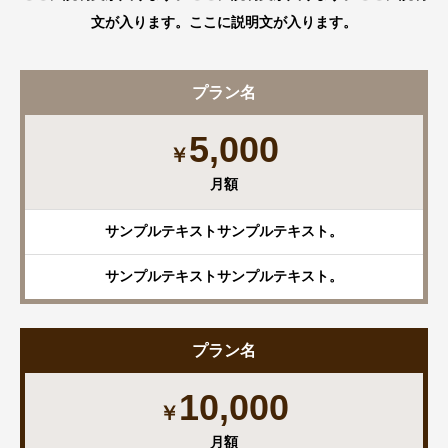
文が入ります。ここに説明文が入ります。
プラン名
5,000
￥
月額
サンプルテキストサンプルテキスト。
サンプルテキストサンプルテキスト。
プラン名
10,000
￥
月額