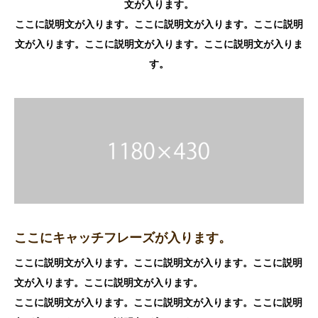
文が入ります。
ここに説明文が入ります。ここに説明文が入ります。ここに説明
文が入ります。ここに説明文が入ります。ここに説明文が入りま
す。
ここにキャッチフレーズが入ります。
ここに説明文が入ります。ここに説明文が入ります。ここに説明
文が入ります。ここに説明文が入ります。
ここに説明文が入ります。ここに説明文が入ります。ここに説明