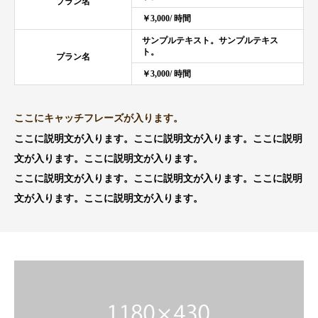
プラン名
￥3,000/ 時間
サンプルテキスト。サンプルテキス
ト。
プラン名
￥3,000/ 時間
ここにキャッチフレーズが入ります。
ここに説明文が入ります。ここに説明文が入ります。ここに説明
文が入ります。ここに説明文が入ります。
ここに説明文が入ります。ここに説明文が入ります。ここに説明
文が入ります。ここに説明文が入ります。