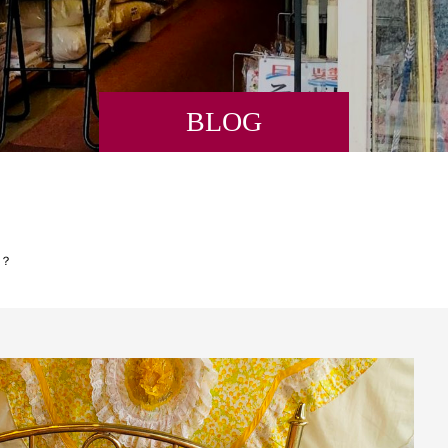
BLOG
？