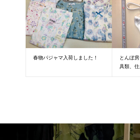
春物パジャマ入荷しました！
とんぼ房
具類、仕