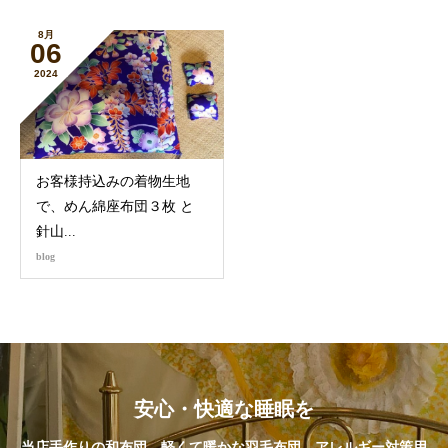
8月
06
2024
お客様持込みの着物生地
で、めん綿座布団３枚 と
針山...
blog
安心・快適な睡眠を
当店手作りの和布団、軽くて暖かな羽毛布団、アレルギー対策用